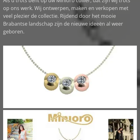
Als u trots bent op uw Minioro collier, dat zijn wij trots
op ons werk. Wij ontwerpen, maken en verkopen met
veel plezier de collectie. Rijdend door het mooie
Brabantse landschap zijn de nieuwe ideeën al weer
geboren.