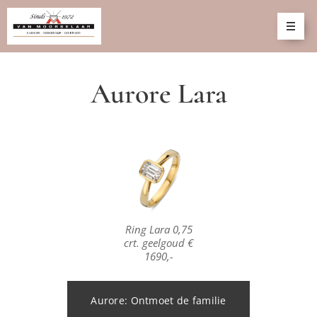
Aurore Lara
Ring Lara 0,75
crt. geelgoud €
1690,-
Aurore: Ontmoet de familie